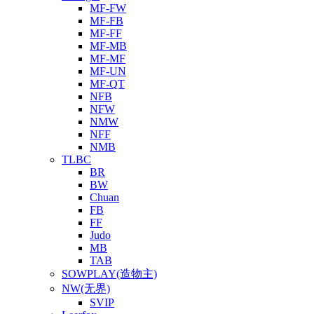
MF-FW
MF-FB
MF-FF
MF-MB
MF-MF
MF-UN
MF-QT
NFB
NFW
NMW
NFF
NMB
TLBC
BR
BW
Chuan
FB
FF
Judo
MB
TAB
SOWPLAY(造物主)
NW(无界)
SVIP