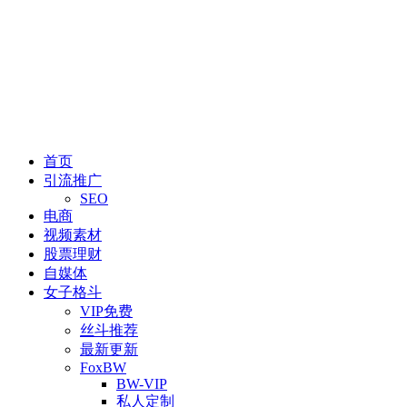
首页
引流推广
SEO
电商
视频素材
股票理财
自媒体
女子格斗
VIP免费
丝斗推荐
最新更新
FoxBW
BW-VIP
私人定制