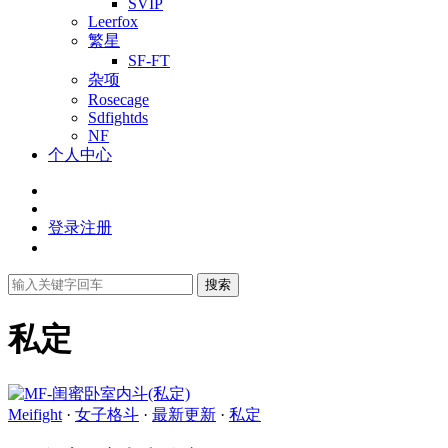
SVIP
Leerfox
繁星
SF-FT
杂项
Rosecage
Sdfightds
NF
个人中心
登录
注册
搜索
私定
Meifight
·
女子格斗
·
最新更新
·
私定