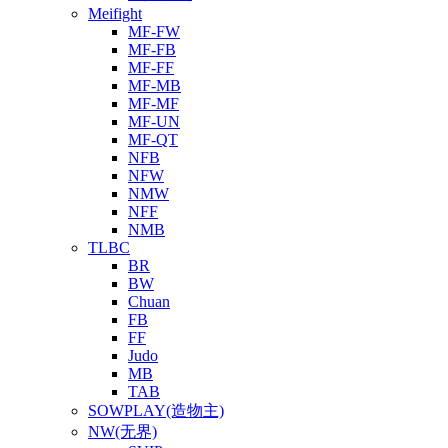
Meifight
MF-FW
MF-FB
MF-FF
MF-MB
MF-MF
MF-UN
MF-QT
NFB
NFW
NMW
NFF
NMB
TLBC
BR
BW
Chuan
FB
FF
Judo
MB
TAB
SOWPLAY(造物主)
NW(无界)