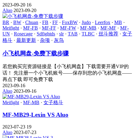
2023-09-20
16
Aluo
2023-09-20
BR
·
BW
·
Chuan
·
FB
·
FF
·
FoxBW
·
Judo
·
Leerfox
·
MB
·
Meifight
·
MF-FB
·
MF-FF
·
MF-FW
·
MF-MB
·
MF-MF
·
MF-
UN
·
Rosecage
·
Sdfightds
·
slr
·
TAB
·
TLBC
·
丝斗推荐
·
女子
格斗
·
最新更新
·
杂项
·
灰鸟
小飞机网盘-免费下载步骤
若您购买完资源链接是【小飞机网盘】下载需要开通VIP的
话！ 先注册一个小飞机账号——保存到您的小飞机网盘——
再点下载 即可免费下载
2023-09-16
Aluo
2023-09-16
Meifight
·
MF-MB
·
女子格斗
MF-MB29-Lexin VS Aluo
2023-07-23
19
Aluo
2023-07-23