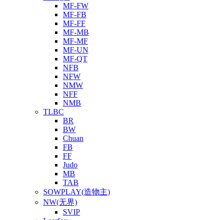
MF-FW
MF-FB
MF-FF
MF-MB
MF-MF
MF-UN
MF-QT
NFB
NFW
NMW
NFF
NMB
TLBC
BR
BW
Chuan
FB
FF
Judo
MB
TAB
SOWPLAY(造物主)
NW(无界)
SVIP