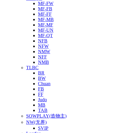
MF-FW
MF-FB
MF-FF
MF-MB
MF-MF
MF-UN
MF-QT
NFB
NFW
NMW
NFF
NMB
TLBC
BR
BW
Chuan
FB
FF
Judo
MB
TAB
SOWPLAY(造物主)
NW(无界)
SVIP