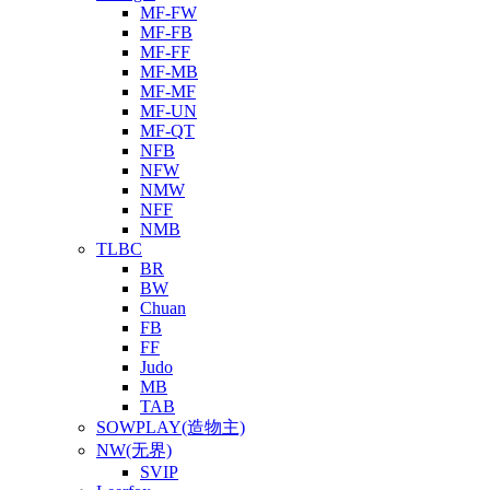
MF-FW
MF-FB
MF-FF
MF-MB
MF-MF
MF-UN
MF-QT
NFB
NFW
NMW
NFF
NMB
TLBC
BR
BW
Chuan
FB
FF
Judo
MB
TAB
SOWPLAY(造物主)
NW(无界)
SVIP