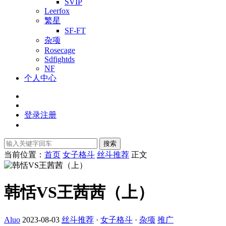
SVIP
Leerfox
繁星
SF-FT
杂项
Rosecage
Sdfightds
NF
个人中心
登录
注册
搜索
当前位置：
首页
女子格斗
丝斗推荐
正文
韩恬VS王茜茜（上）
Aluo
2023-08-03
丝斗推荐
·
女子格斗
·
杂项
推广