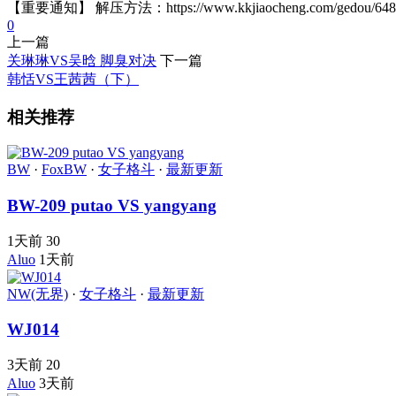
【重要通知】 解压方法：https://www.kkjiaocheng.com/gedou/
0
上一篇
关琳琳VS吴晗 脚臭对决
下一篇
韩恬VS王茜茜（下）
相关推荐
BW
·
FoxBW
·
女子格斗
·
最新更新
BW-209 putao VS yangyang
1天前
30
Aluo
1天前
NW(无界)
·
女子格斗
·
最新更新
WJ014
3天前
20
Aluo
3天前