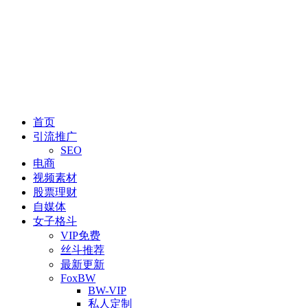
首页
引流推广
SEO
电商
视频素材
股票理财
自媒体
女子格斗
VIP免费
丝斗推荐
最新更新
FoxBW
BW-VIP
私人定制