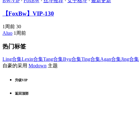
BW-VIP
·
FoxBW
·
丝斗推荐
·
女子格斗
·
最新更新
【FoxBw】VIP-130
1周前
30
Aluo
1周前
热门标签
Ling合集
Lexin合集
Tang合集
Byu合集
Ting合集
Agan合集
Jing合集
自豪的采用
Modown
主题
升级VIP
返回顶部