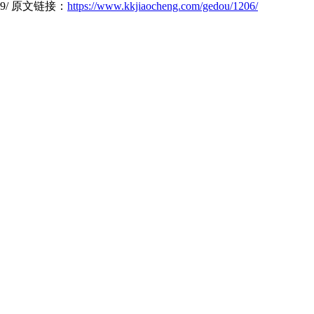
6489/ 原文链接：
https://www.kkjiaocheng.com/gedou/1206/