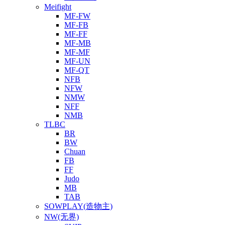
Meifight
MF-FW
MF-FB
MF-FF
MF-MB
MF-MF
MF-UN
MF-QT
NFB
NFW
NMW
NFF
NMB
TLBC
BR
BW
Chuan
FB
FF
Judo
MB
TAB
SOWPLAY(造物主)
NW(无界)