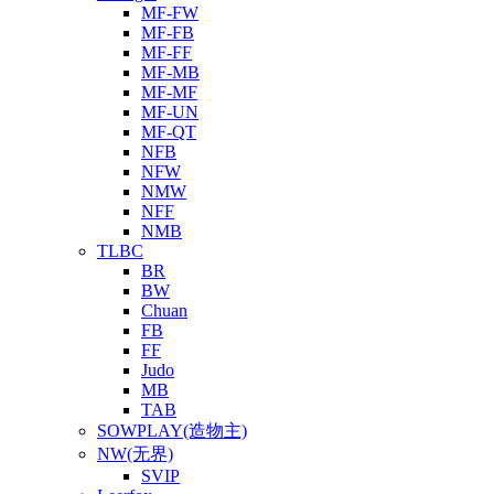
MF-FW
MF-FB
MF-FF
MF-MB
MF-MF
MF-UN
MF-QT
NFB
NFW
NMW
NFF
NMB
TLBC
BR
BW
Chuan
FB
FF
Judo
MB
TAB
SOWPLAY(造物主)
NW(无界)
SVIP