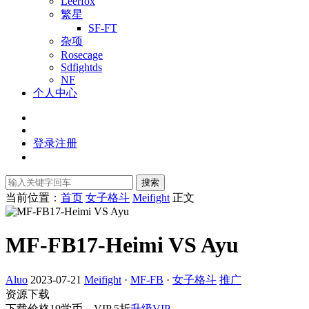
Leerfox
繁星
SF-FT
杂项
Rosecage
Sdfightds
NF
个人中心
登录
注册
搜索
当前位置：
首页
女子格斗
Meifight
正文
MF-FB17-Heimi VS Ayu
Aluo
2023-07-21
Meifight
·
MF-FB
·
女子格斗
推广
资源下载
下载价格
19
学币，VIP 5折
升级VIP