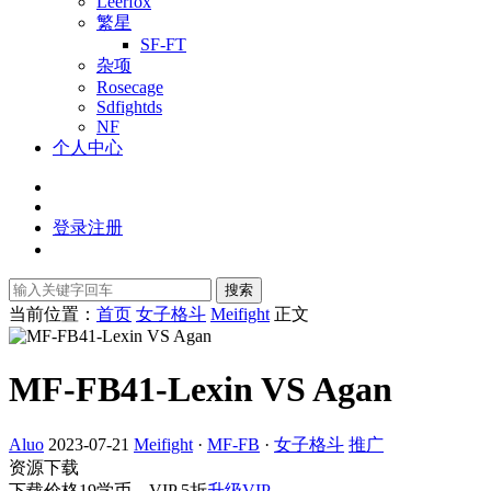
Leerfox
繁星
SF-FT
杂项
Rosecage
Sdfightds
NF
个人中心
登录
注册
搜索
当前位置：
首页
女子格斗
Meifight
正文
MF-FB41-Lexin VS Agan
Aluo
2023-07-21
Meifight
·
MF-FB
·
女子格斗
推广
资源下载
下载价格
19
学币，VIP 5折
升级VIP