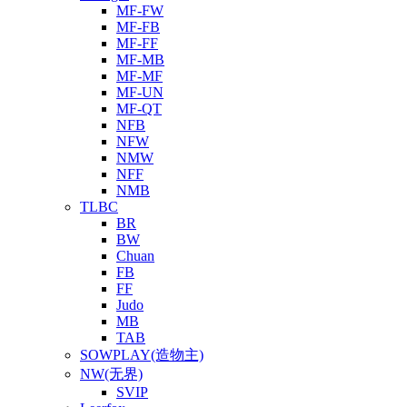
MF-FW
MF-FB
MF-FF
MF-MB
MF-MF
MF-UN
MF-QT
NFB
NFW
NMW
NFF
NMB
TLBC
BR
BW
Chuan
FB
FF
Judo
MB
TAB
SOWPLAY(造物主)
NW(无界)
SVIP