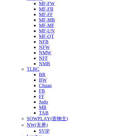
MF-FW
MF-FB
MF-FF
MF-MB
MF-MF
MF-UN
MF-QT
NFB
NFW
NMW
NFF
NMB
TLBC
BR
BW
Chuan
FB
FF
Judo
MB
TAB
SOWPLAY(造物主)
NW(无界)
SVIP