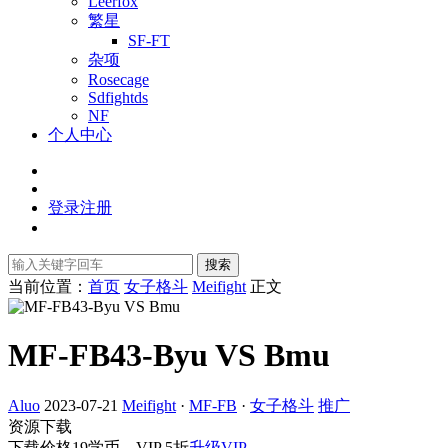
Leerfox
繁星
SF-FT
杂项
Rosecage
Sdfightds
NF
个人中心
登录
注册
搜索
当前位置：
首页
女子格斗
Meifight
正文
MF-FB43-Byu VS Bmu
Aluo
2023-07-21
Meifight
·
MF-FB
·
女子格斗
推广
资源下载
下载价格
19
学币，VIP 5折
升级VIP