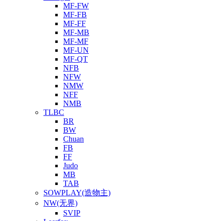
MF-FW
MF-FB
MF-FF
MF-MB
MF-MF
MF-UN
MF-QT
NFB
NFW
NMW
NFF
NMB
TLBC
BR
BW
Chuan
FB
FF
Judo
MB
TAB
SOWPLAY(造物主)
NW(无界)
SVIP