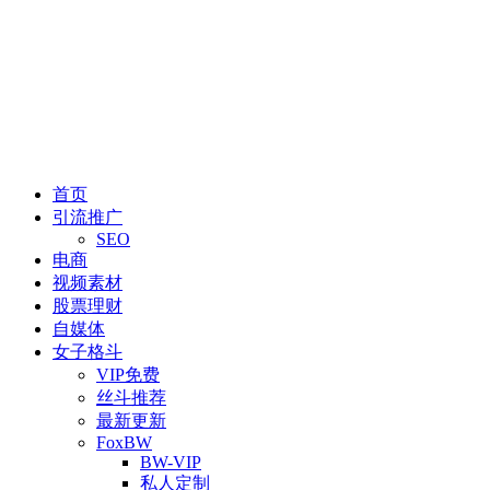
首页
引流推广
SEO
电商
视频素材
股票理财
自媒体
女子格斗
VIP免费
丝斗推荐
最新更新
FoxBW
BW-VIP
私人定制