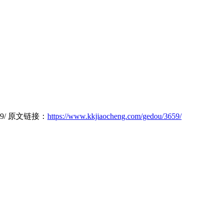
6489/ 原文链接：
https://www.kkjiaocheng.com/gedou/3659/