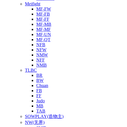
Meifight
MF-FW
MF-FB
MF-FF
MF-MB
MF-MF
MF-UN
MF-QT
NFB
NFW
NMW
NFF
NMB
TLBC
BR
BW
Chuan
FB
FF
Judo
MB
TAB
SOWPLAY(造物主)
NW(无界)