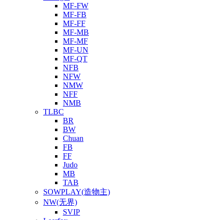
MF-FW
MF-FB
MF-FF
MF-MB
MF-MF
MF-UN
MF-QT
NFB
NFW
NMW
NFF
NMB
TLBC
BR
BW
Chuan
FB
FF
Judo
MB
TAB
SOWPLAY(造物主)
NW(无界)
SVIP