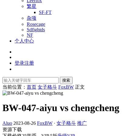
Leerfox
繁星
SF-FT
杂项
Rosecage
Sdfightds
NF
个人中心
登录
注册
搜索
当前位置：
首页
女子格斗
FoxBW
正文
BW-047-aiyu vs chengcheng
Aluo
2023-08-26
FoxBW
·
女子格斗
推广
资源下载
下载价格
25
学币，VIP 5折
升级VIP