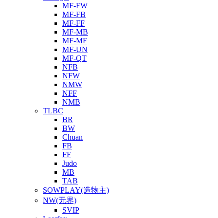
MF-FW
MF-FB
MF-FF
MF-MB
MF-MF
MF-UN
MF-QT
NFB
NFW
NMW
NFF
NMB
TLBC
BR
BW
Chuan
FB
FF
Judo
MB
TAB
SOWPLAY(造物主)
NW(无界)
SVIP