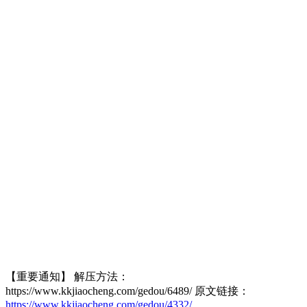
【重要通知】 解压方法：
https://www.kkjiaocheng.com/gedou/6489/ 原文链接：
https://www.kkjiaocheng.com/gedou/4332/