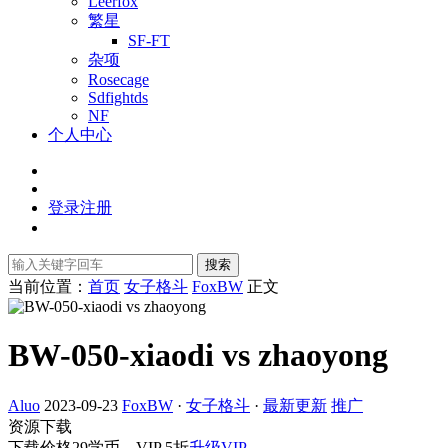
Leerfox
繁星
SF-FT
杂项
Rosecage
Sdfightds
NF
个人中心
登录
注册
搜索
当前位置：
首页
女子格斗
FoxBW
正文
BW-050-xiaodi vs zhaoyong
Aluo
2023-09-23
FoxBW
·
女子格斗
·
最新更新
推广
资源下载
下载价格
29
学币，VIP 5折
升级VIP