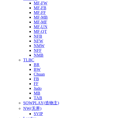
MF-FW
MF-FB
MF-FF
MF-MB
MF-MF
MF-UN
MF-QT
NFB
NFW
NMW
NFF
NMB
TLBC
BR
BW
Chuan
FB
FF
Judo
MB
TAB
SOWPLAY(造物主)
NW(无界)
SVIP