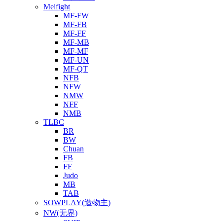
Meifight
MF-FW
MF-FB
MF-FF
MF-MB
MF-MF
MF-UN
MF-QT
NFB
NFW
NMW
NFF
NMB
TLBC
BR
BW
Chuan
FB
FF
Judo
MB
TAB
SOWPLAY(造物主)
NW(无界)