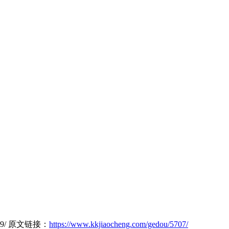
6489/ 原文链接：
https://www.kkjiaocheng.com/gedou/5707/