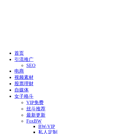
首页
引流推广
SEO
电商
视频素材
股票理财
自媒体
女子格斗
VIP免费
丝斗推荐
最新更新
FoxBW
BW-VIP
私人定制