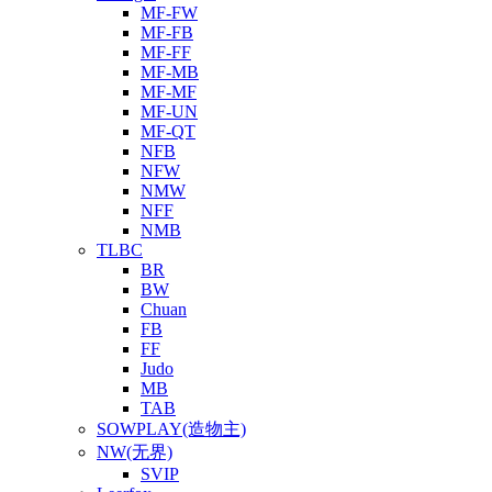
MF-FW
MF-FB
MF-FF
MF-MB
MF-MF
MF-UN
MF-QT
NFB
NFW
NMW
NFF
NMB
TLBC
BR
BW
Chuan
FB
FF
Judo
MB
TAB
SOWPLAY(造物主)
NW(无界)
SVIP