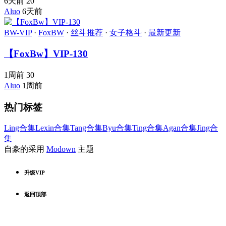
6天前
20
Aluo
6天前
BW-VIP
·
FoxBW
·
丝斗推荐
·
女子格斗
·
最新更新
【FoxBw】VIP-130
1周前
30
Aluo
1周前
热门标签
Ling合集
Lexin合集
Tang合集
Byu合集
Ting合集
Agan合集
Jing合
集
自豪的采用
Modown
主题
升级VIP
返回顶部