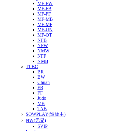
MF-FW
MF-FB
MF-FF
MF-MB
MF-MF
MF-UN
MF-QT
NFB
NFW
NMW
NFF
NMB
TLBC
BR
BW
Chuan
FB
FF
Judo
MB
TAB
SOWPLAY(造物主)
NW(无界)
SVIP