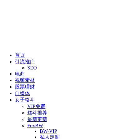
首页
引流推广
SEO
电商
视频素材
股票理财
自媒体
女子格斗
VIP免费
丝斗推荐
最新更新
FoxBW
BW-VIP
私人定制