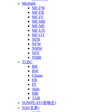
Meifight
MF-FW
MF-FB
MF-FF
MF-MB
MF-MF
MF-UN
MF-QT
NFB
NFW
NMW
NFF
NMB
TLBC
BR
BW
Chuan
FB
FF
Judo
MB
TAB
SOWPLAY(造物主)
NW(无界)