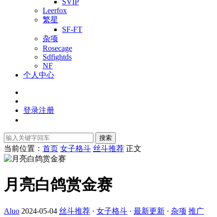
SVIP
Leerfox
繁星
SF-FT
杂项
Rosecage
Sdfightds
NF
个人中心
登录
注册
搜索
当前位置：
首页
女子格斗
丝斗推荐
正文
月亮白鸽赏金赛
Aluo
2024-05-04
丝斗推荐
·
女子格斗
·
最新更新
·
杂项
推广