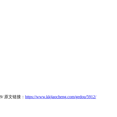
6489/ 原文链接：
https://www.kkjiaocheng.com/gedou/5912/