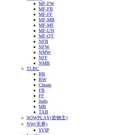
MF-FW
MF-FB
MF-FF
MF-MB
MF-MF
MF-UN
MF-QT
NFB
NFW
NMW
NFF
NMB
TLBC
BR
BW
Chuan
FB
FF
Judo
MB
TAB
SOWPLAY(造物主)
NW(无界)
SVIP