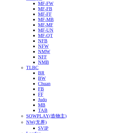
MF-FW
MF-FB
MF-FF
MF-MB
MF-MF
MF-UN
MF-QT
NFB
NFW
NMW
NFF
NMB
TLBC
BR
BW
Chuan
FB
FF
Judo
MB
TAB
SOWPLAY(造物主)
NW(无界)
SVIP