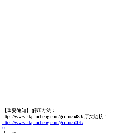
【重要通知】 解压方法：
https://www.kkjiaocheng.com/gedou/6489/ 原文链接：
https://www.kkjiaocheng.com/gedou/6001/
0