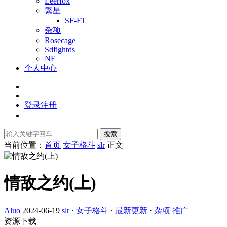
Leerfox
繁星
SF-FT
杂项
Rosecage
Sdfightds
NF
个人中心
登录
注册
搜索
当前位置：
首页
女子格斗
slr
正文
情敌之约(上)
Aluo
2024-06-19
slr
·
女子格斗
·
最新更新
·
杂项
推广
资源下载