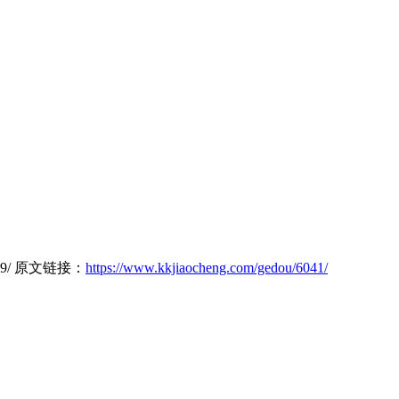
6489/ 原文链接：
https://www.kkjiaocheng.com/gedou/6041/