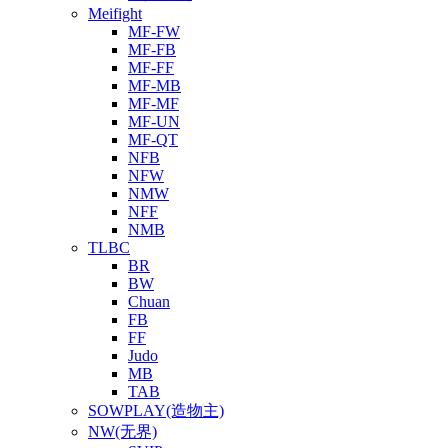
Meifight
MF-FW
MF-FB
MF-FF
MF-MB
MF-MF
MF-UN
MF-QT
NFB
NFW
NMW
NFF
NMB
TLBC
BR
BW
Chuan
FB
FF
Judo
MB
TAB
SOWPLAY(造物主)
NW(无界)