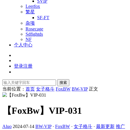
SVIP
Leerfox
繁星
SF-FT
杂项
Rosecage
Sdfightds
NF
个人中心
登录
注册
搜索
当前位置：
首页
女子格斗
FoxBW
BW-VIP
正文
【FoxBw】VIP-031
Aluo
2024-07-14
BW-VIP
·
FoxBW
·
女子格斗
·
最新更新
推广