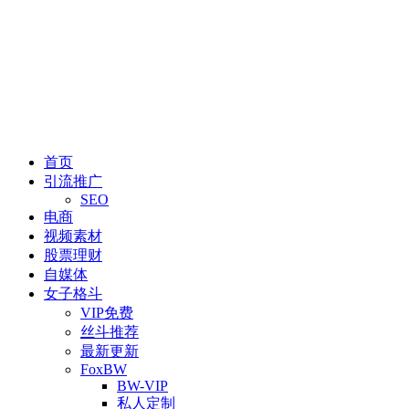
首页
引流推广
SEO
电商
视频素材
股票理财
自媒体
女子格斗
VIP免费
丝斗推荐
最新更新
FoxBW
BW-VIP
私人定制