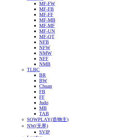
MF-FW
MF-FB
MF-FF
MF-MB
MF-MF
MF-UN
MF-QT
NFB
NFW
NMW
NFF
NMB
TLBC
BR
BW
Chuan
FB
FF
Judo
MB
TAB
SOWPLAY(造物主)
NW(无界)
SVIP