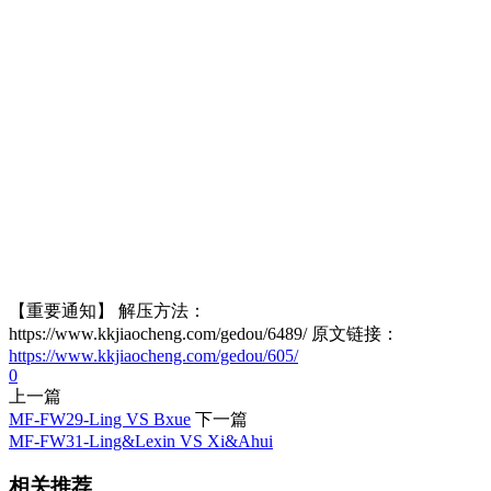
【重要通知】 解压方法：
https://www.kkjiaocheng.com/gedou/6489/ 原文链接：
https://www.kkjiaocheng.com/gedou/605/
0
上一篇
MF-FW29-Ling VS Bxue
下一篇
MF-FW31-Ling&Lexin VS Xi&Ahui
相关推荐