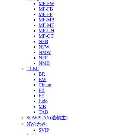
MF-FW
MF-FB
MF-FF
MF-MB
MF-MF
MF-UN
MF-QT
NFB
NFW
NMW
NFF
NMB
TLBC
BR
BW
Chuan
FB
FF
Judo
MB
TAB
SOWPLAY(造物主)
NW(无界)
SVIP