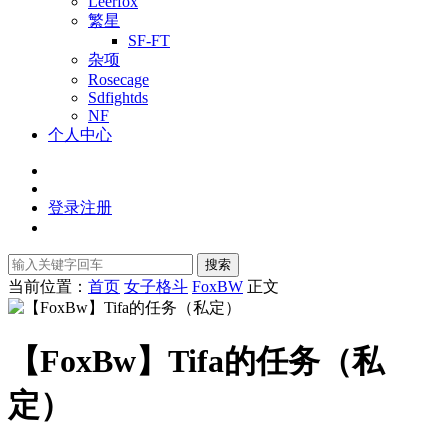
Leerfox
繁星
SF-FT
杂项
Rosecage
Sdfightds
NF
个人中心
登录
注册
搜索
当前位置：
首页
女子格斗
FoxBW
正文
【FoxBw】Tifa的任务（私
定）