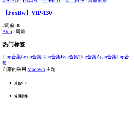
BW-VIP
·
FoxBW
·
丝斗推荐
·
女子格斗
·
最新更新
【FoxBw】VIP-130
2周前
30
Aluo
2周前
热门标签
Ling合集
Lexin合集
Tang合集
Byu合集
Ting合集
Agan合集
Jing合
集
自豪的采用
Modown
主题
升级VIP
返回顶部