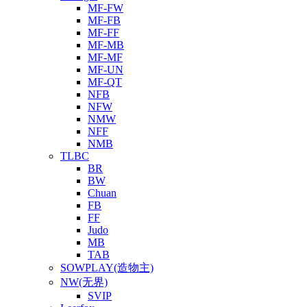
MF-FW
MF-FB
MF-FF
MF-MB
MF-MF
MF-UN
MF-QT
NFB
NFW
NMW
NFF
NMB
TLBC
BR
BW
Chuan
FB
FF
Judo
MB
TAB
SOWPLAY(造物主)
NW(无界)
SVIP