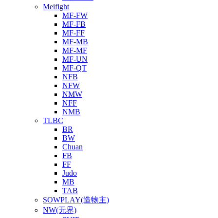
Meifight
MF-FW
MF-FB
MF-FF
MF-MB
MF-MF
MF-UN
MF-QT
NFB
NFW
NMW
NFF
NMB
TLBC
BR
BW
Chuan
FB
FF
Judo
MB
TAB
SOWPLAY(造物主)
NW(无界)