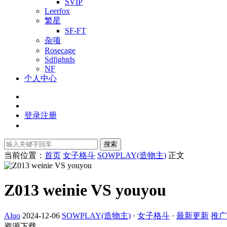
SVIP
Leerfox
繁星
SF-FT
杂项
Rosecage
Sdfightds
NF
个人中心
登录
注册
搜索
当前位置：
首页
女子格斗
SOWPLAY(造物主)
正文
Z013 weinie VS youyou
Aluo
2024-12-06
SOWPLAY(造物主)
·
女子格斗
·
最新更新
推广
资源下载