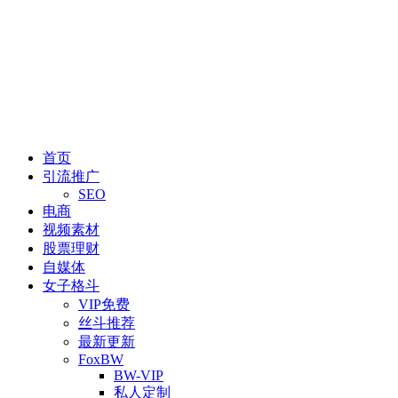
首页
引流推广
SEO
电商
视频素材
股票理财
自媒体
女子格斗
VIP免费
丝斗推荐
最新更新
FoxBW
BW-VIP
私人定制