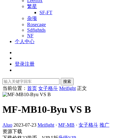
Leerfox
繁星
SF-FT
杂项
Rosecage
Sdfightds
NF
个人中心
登录
注册
搜索
当前位置：
首页
女子格斗
Meifight
正文
MF-MB10-Byu VS B
Aluo
2023-07-23
Meifight
·
MF-MB
·
女子格斗
推广
资源下载
下载价格
22
学币，VIP 5折
升级VIP