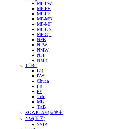
MF-FW
MF-FB
MF-FF
MF-MB
MF-MF
MF-UN
MF-QT
NFB
NFW
NMW
NFF
NMB
TLBC
BR
BW
Chuan
FB
FF
Judo
MB
TAB
SOWPLAY(造物主)
NW(无界)
SVIP