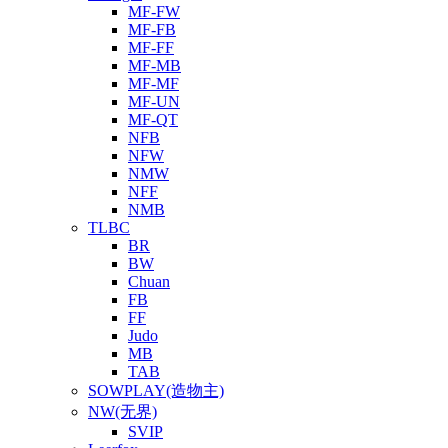
MF-FW
MF-FB
MF-FF
MF-MB
MF-MF
MF-UN
MF-QT
NFB
NFW
NMW
NFF
NMB
TLBC
BR
BW
Chuan
FB
FF
Judo
MB
TAB
SOWPLAY(造物主)
NW(无界)
SVIP