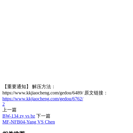
【重要通知】 解压方法：
https://www.kkjiaocheng.com/gedou/6489/ 原文链接：
https://www.kkjiaocheng.com/gedou/6762/
2
上一篇
BW-134 zy vs bz
下一篇
MF-NFB04-Yang VS Chen