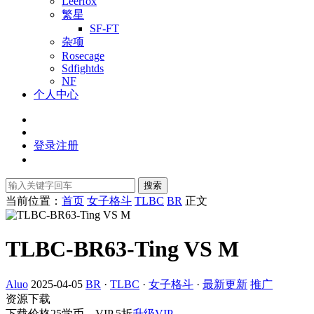
Leerfox
繁星
SF-FT
杂项
Rosecage
Sdfightds
NF
个人中心
登录
注册
搜索
当前位置：
首页
女子格斗
TLBC
BR
正文
TLBC-BR63-Ting VS M
Aluo
2025-04-05
BR
·
TLBC
·
女子格斗
·
最新更新
推广
资源下载
下载价格
25
学币，VIP 5折
升级VIP