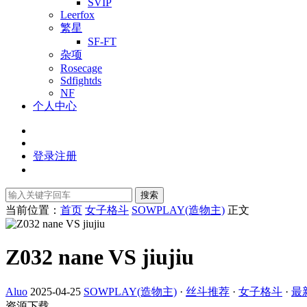
SVIP
Leerfox
繁星
SF-FT
杂项
Rosecage
Sdfightds
NF
个人中心
登录
注册
搜索
当前位置：
首页
女子格斗
SOWPLAY(造物主)
正文
Z032 nane VS jiujiu
Aluo
2025-04-25
SOWPLAY(造物主)
·
丝斗推荐
·
女子格斗
·
最
资源下载