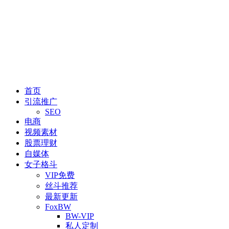
首页
引流推广
SEO
电商
视频素材
股票理财
自媒体
女子格斗
VIP免费
丝斗推荐
最新更新
FoxBW
BW-VIP
私人定制