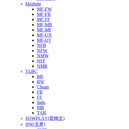
Meifight
MF-FW
MF-FB
MF-FF
MF-MB
MF-MF
MF-UN
MF-QT
NFB
NFW
NMW
NFF
NMB
TLBC
BR
BW
Chuan
FB
FF
Judo
MB
TAB
SOWPLAY(造物主)
NW(无界)