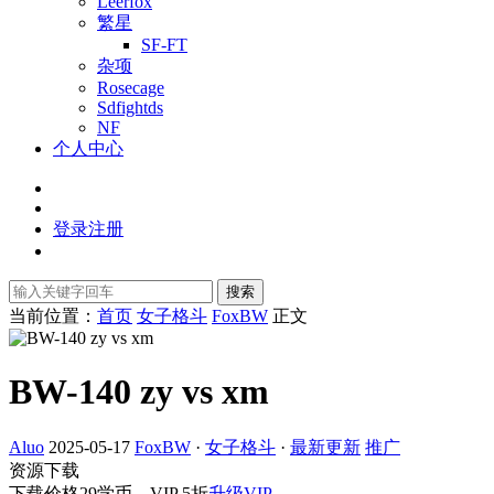
Leerfox
繁星
SF-FT
杂项
Rosecage
Sdfightds
NF
个人中心
登录
注册
搜索
当前位置：
首页
女子格斗
FoxBW
正文
BW-140 zy vs xm
Aluo
2025-05-17
FoxBW
·
女子格斗
·
最新更新
推广
资源下载
下载价格
29
学币，VIP 5折
升级VIP