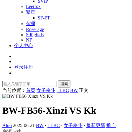
SVIP
Leerfox
繁星
SF-FT
杂项
Rosecage
Sdfightds
NF
个人中心
登录
注册
搜索
当前位置：
首页
女子格斗
TLBC
BW
正文
BW-FB56-Xinzi VS Kk
Aluo
2025-06-21
BW
·
TLBC
·
女子格斗
·
最新更新
推广
资源下载