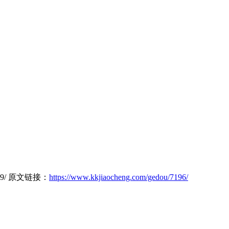
6489/ 原文链接：
https://www.kkjiaocheng.com/gedou/7196/