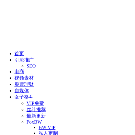
首页
引流推广
SEO
电商
视频素材
股票理财
自媒体
女子格斗
VIP免费
丝斗推荐
最新更新
FoxBW
BW-VIP
私人定制