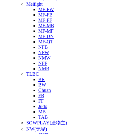
Meifight
MF-FW
MF-FB
MF-FF
MF-MB
MF-MF
MF-UN
MF-QT
NFB
NFW
NMW
NFF
NMB
TLBC
BR
BW
Chuan
FB
FF
Judo
MB
TAB
SOWPLAY(造物主)
NW(无界)