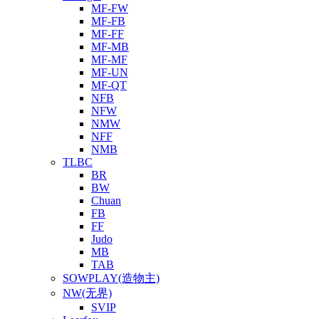
MF-FW
MF-FB
MF-FF
MF-MB
MF-MF
MF-UN
MF-QT
NFB
NFW
NMW
NFF
NMB
TLBC
BR
BW
Chuan
FB
FF
Judo
MB
TAB
SOWPLAY(造物主)
NW(无界)
SVIP