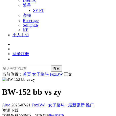
Leerfox
繁星
SF-FT
杂项
Rosecage
Sdfightds
NF
个人中心
登录
注册
搜索
当前位置：
首页
女子格斗
FoxBW
正文
BW-152 bb vs zy
Aluo
2025-07-21
FoxBW
·
女子格斗
·
最新更新
推广
资源下载
下载价格
29
学币，VIP 5折
升级VIP