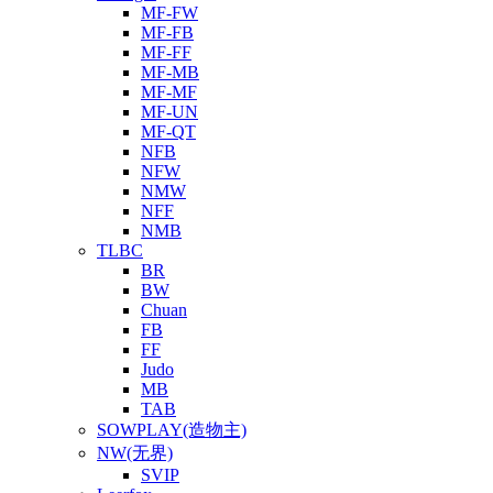
MF-FW
MF-FB
MF-FF
MF-MB
MF-MF
MF-UN
MF-QT
NFB
NFW
NMW
NFF
NMB
TLBC
BR
BW
Chuan
FB
FF
Judo
MB
TAB
SOWPLAY(造物主)
NW(无界)
SVIP