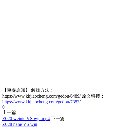
【重要通知】 解压方法：
https://www.kkjiaocheng.com/gedou/6489/ 原文链接：
https://www.kkjiaocheng.com/gedou/7353/
0
上一篇
Z020 weinie VS wjn.mp4
下一篇
Z028 nane VS wjn