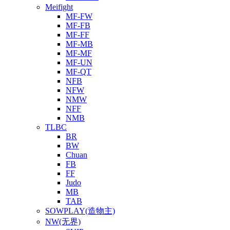
Meifight
MF-FW
MF-FB
MF-FF
MF-MB
MF-MF
MF-UN
MF-QT
NFB
NFW
NMW
NFF
NMB
TLBC
BR
BW
Chuan
FB
FF
Judo
MB
TAB
SOWPLAY(造物主)
NW(无界)