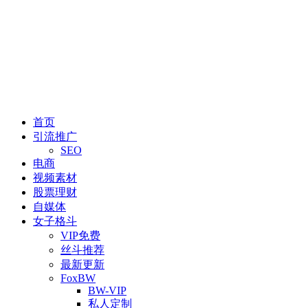
首页
引流推广
SEO
电商
视频素材
股票理财
自媒体
女子格斗
VIP免费
丝斗推荐
最新更新
FoxBW
BW-VIP
私人定制