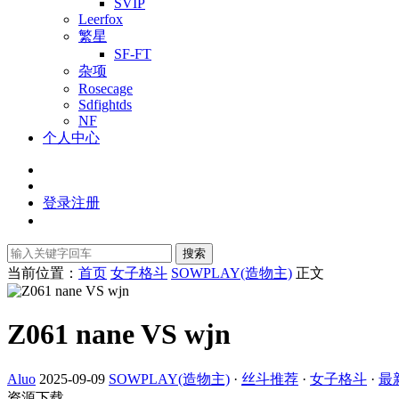
SVIP
Leerfox
繁星
SF-FT
杂项
Rosecage
Sdfightds
NF
个人中心
登录
注册
搜索
当前位置：
首页
女子格斗
SOWPLAY(造物主)
正文
Z061 nane VS wjn
Aluo
2025-09-09
SOWPLAY(造物主)
·
丝斗推荐
·
女子格斗
·
最
资源下载