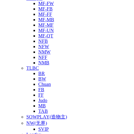
MF-FW
MF-FB
MF-FF
MF-MB
MF-MF
MF-UN
MF-QT
NFB
NFW
NMW
NFF
NMB
TLBC
BR
BW
Chuan
FB
FF
Judo
MB
TAB
SOWPLAY(造物主)
NW(无界)
SVIP