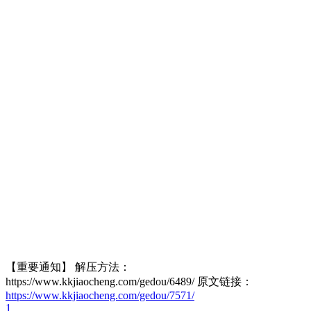
【重要通知】 解压方法：
https://www.kkjiaocheng.com/gedou/6489/ 原文链接：
https://www.kkjiaocheng.com/gedou/7571/
1