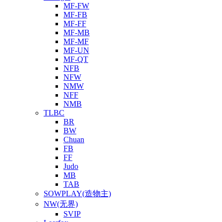
MF-FW
MF-FB
MF-FF
MF-MB
MF-MF
MF-UN
MF-QT
NFB
NFW
NMW
NFF
NMB
TLBC
BR
BW
Chuan
FB
FF
Judo
MB
TAB
SOWPLAY(造物主)
NW(无界)
SVIP