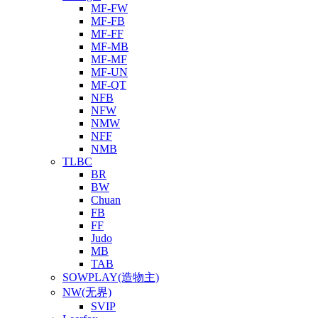
MF-FW
MF-FB
MF-FF
MF-MB
MF-MF
MF-UN
MF-QT
NFB
NFW
NMW
NFF
NMB
TLBC
BR
BW
Chuan
FB
FF
Judo
MB
TAB
SOWPLAY(造物主)
NW(无界)
SVIP