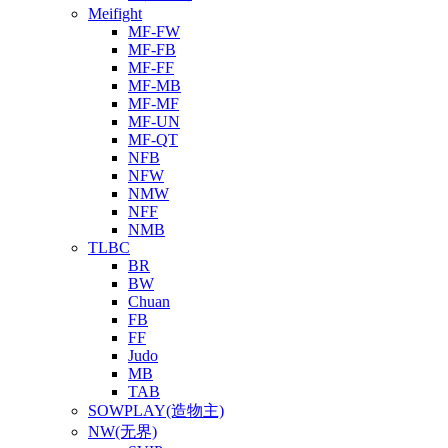
Meifight
MF-FW
MF-FB
MF-FF
MF-MB
MF-MF
MF-UN
MF-QT
NFB
NFW
NMW
NFF
NMB
TLBC
BR
BW
Chuan
FB
FF
Judo
MB
TAB
SOWPLAY(造物主)
NW(无界)