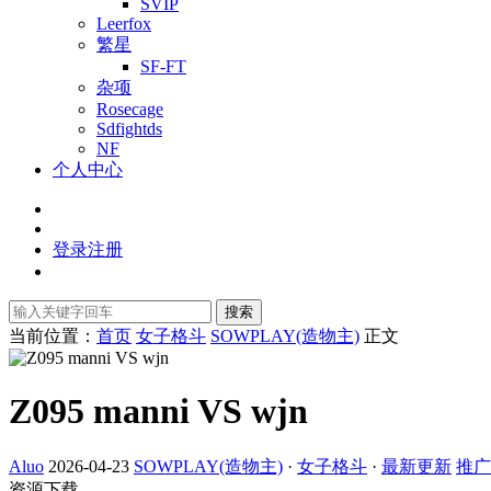
SVIP
Leerfox
繁星
SF-FT
杂项
Rosecage
Sdfightds
NF
个人中心
登录
注册
搜索
当前位置：
首页
女子格斗
SOWPLAY(造物主)
正文
Z095 manni VS wjn
Aluo
2026-04-23
SOWPLAY(造物主)
·
女子格斗
·
最新更新
推广
资源下载