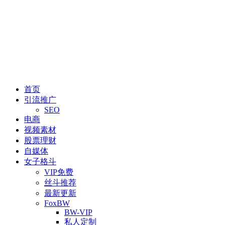
首页
引流推广
SEO
电商
视频素材
股票理财
自媒体
女子格斗
VIP免费
丝斗推荐
最新更新
FoxBW
BW-VIP
私人定制