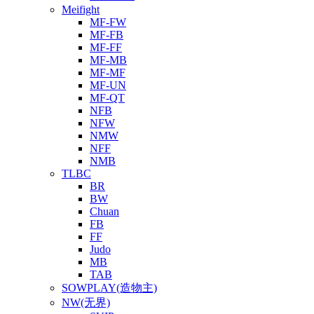
Meifight
MF-FW
MF-FB
MF-FF
MF-MB
MF-MF
MF-UN
MF-QT
NFB
NFW
NMW
NFF
NMB
TLBC
BR
BW
Chuan
FB
FF
Judo
MB
TAB
SOWPLAY(造物主)
NW(无界)