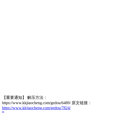
【重要通知】 解压方法：
https://www.kkjiaocheng.com/gedou/6489/ 原文链接：
https://www.kkjiaocheng.com/gedou/7824/
0