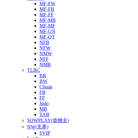
MF-FW
MF-FB
MF-FF
MF-MB
MF-MF
MF-UN
MF-QT
NFB
NFW
NMW
NFF
NMB
TLBC
BR
BW
Chuan
FB
FF
Judo
MB
TAB
SOWPLAY(造物主)
NW(无界)
SVIP