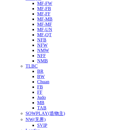
MF-FW
MF-FB
MF-FF
MF-MB
MF-MF
MF-UN
MF-QT
NFB
NFW
NMW
NFF
NMB
TLBC
BR
BW
Chuan
FB
FF
Judo
MB
TAB
SOWPLAY(造物主)
NW(无界)
SVIP