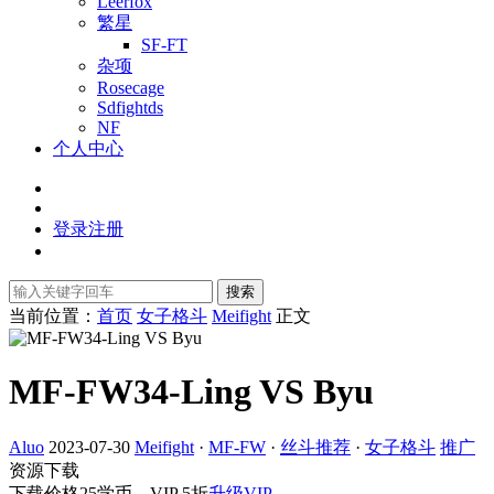
Leerfox
繁星
SF-FT
杂项
Rosecage
Sdfightds
NF
个人中心
登录
注册
搜索
当前位置：
首页
女子格斗
Meifight
正文
MF-FW34-Ling VS Byu
Aluo
2023-07-30
Meifight
·
MF-FW
·
丝斗推荐
·
女子格斗
推广
资源下载
下载价格
25
学币，VIP 5折
升级VIP