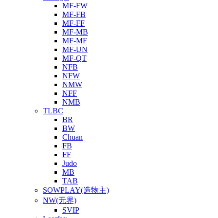
MF-FW
MF-FB
MF-FF
MF-MB
MF-MF
MF-UN
MF-QT
NFB
NFW
NMW
NFF
NMB
TLBC
BR
BW
Chuan
FB
FF
Judo
MB
TAB
SOWPLAY(造物主)
NW(无界)
SVIP