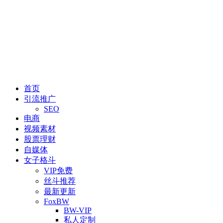
首页
引流推广
SEO
电商
视频素材
股票理财
自媒体
女子格斗
VIP免费
丝斗推荐
最新更新
FoxBW
BW-VIP
私人定制