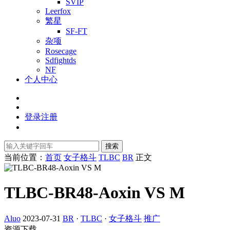
SVIP
Leerfox
繁星
SF-FT
杂项
Rosecage
Sdfightds
NF
个人中心
登录
注册
搜索
当前位置：
首页
女子格斗
TLBC
BR
正文
TLBC-BR48-Aoxin VS M
Aluo
2023-07-31
BR
·
TLBC
·
女子格斗
推广
资源下载