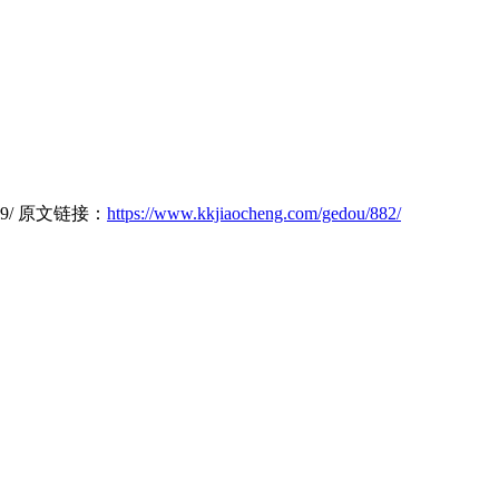
6489/ 原文链接：
https://www.kkjiaocheng.com/gedou/882/