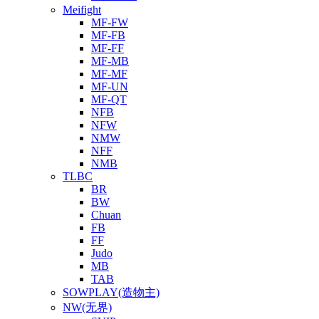
Meifight
MF-FW
MF-FB
MF-FF
MF-MB
MF-MF
MF-UN
MF-QT
NFB
NFW
NMW
NFF
NMB
TLBC
BR
BW
Chuan
FB
FF
Judo
MB
TAB
SOWPLAY(造物主)
NW(无界)