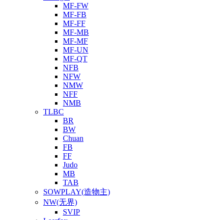
MF-FW
MF-FB
MF-FF
MF-MB
MF-MF
MF-UN
MF-QT
NFB
NFW
NMW
NFF
NMB
TLBC
BR
BW
Chuan
FB
FF
Judo
MB
TAB
SOWPLAY(造物主)
NW(无界)
SVIP