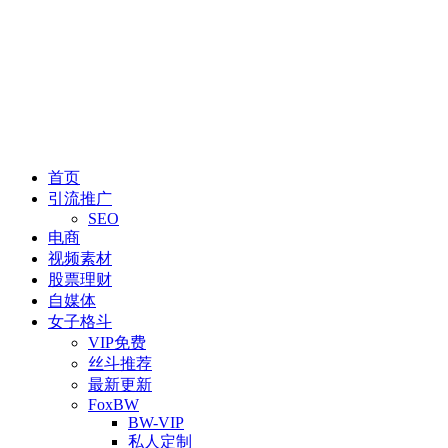
首页
引流推广
SEO
电商
视频素材
股票理财
自媒体
女子格斗
VIP免费
丝斗推荐
最新更新
FoxBW
BW-VIP
私人定制