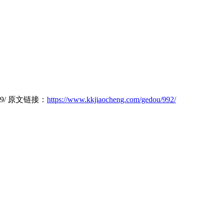
6489/ 原文链接：
https://www.kkjiaocheng.com/gedou/992/