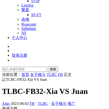
SVIP
Leerfox
繁星
SF-FT
杂项
Rosecage
Sdfightds
NF
个人中心
登录
注册
搜索
当前位置：
首页
女子格斗
TLBC
FB
正文
TLBC-FB32-Xia VS Juan
Aluo
2023-08-02
FB
·
TLBC
·
女子格斗
推广
资源下载