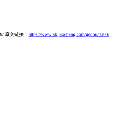
6489/ 原文链接：
https://www.kkjiaocheng.com/gedou/4304/