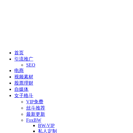
首页
引流推广
SEO
电商
视频素材
股票理财
自媒体
女子格斗
VIP免费
丝斗推荐
最新更新
FoxBW
BW-VIP
私人定制