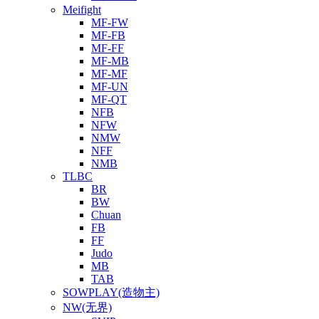
Meifight
MF-FW
MF-FB
MF-FF
MF-MB
MF-MF
MF-UN
MF-QT
NFB
NFW
NMW
NFF
NMB
TLBC
BR
BW
Chuan
FB
FF
Judo
MB
TAB
SOWPLAY(造物主)
NW(无界)