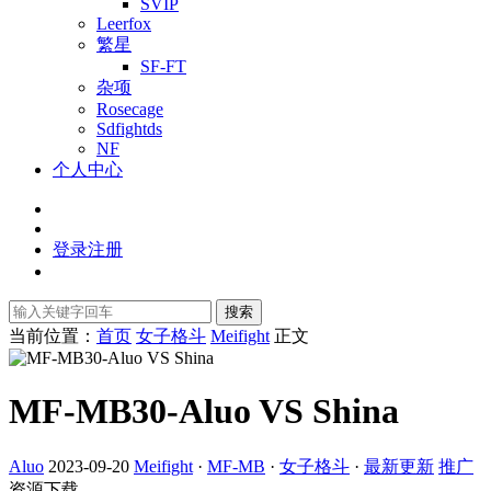
SVIP
Leerfox
繁星
SF-FT
杂项
Rosecage
Sdfightds
NF
个人中心
登录
注册
搜索
当前位置：
首页
女子格斗
Meifight
正文
MF-MB30-Aluo VS Shina
Aluo
2023-09-20
Meifight
·
MF-MB
·
女子格斗
·
最新更新
推广
资源下载