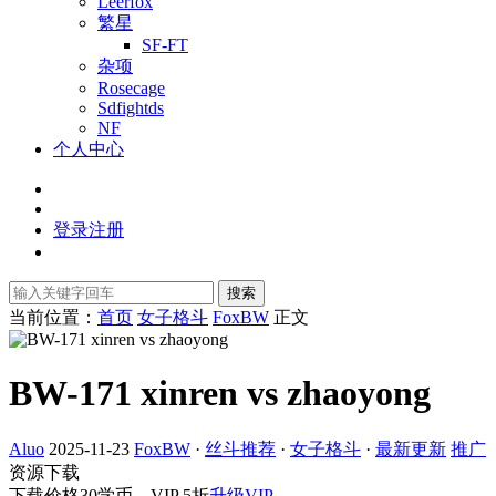
Leerfox
繁星
SF-FT
杂项
Rosecage
Sdfightds
NF
个人中心
登录
注册
搜索
当前位置：
首页
女子格斗
FoxBW
正文
BW-171 xinren vs zhaoyong
Aluo
2025-11-23
FoxBW
·
丝斗推荐
·
女子格斗
·
最新更新
推广
资源下载
下载价格
30
学币，VIP 5折
升级VIP