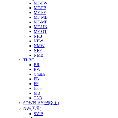
MF-FW
MF-FB
MF-FF
MF-MB
MF-MF
MF-UN
MF-QT
NFB
NFW
NMW
NFF
NMB
TLBC
BR
BW
Chuan
FB
FF
Judo
MB
TAB
SOWPLAY(造物主)
NW(无界)
SVIP