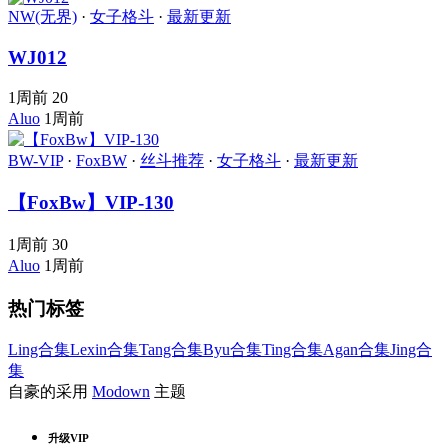
NW(无界)
·
女子格斗
·
最新更新
WJ012
1周前
20
Aluo
1周前
BW-VIP
·
FoxBW
·
丝斗推荐
·
女子格斗
·
最新更新
【FoxBw】VIP-130
1周前
30
Aluo
1周前
热门标签
Ling合集
Lexin合集
Tang合集
Byu合集
Ting合集
Agan合集
Jing合
集
自豪的采用
Modown
主题
升级VIP