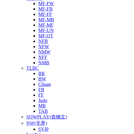
MF-FW
MF-FB
MF-FF
MF-MB
MF-MF
MF-UN
MF-QT
NFB
NFW
NMW
NFF
NMB
TLBC
BR
BW
Chuan
FB
FF
Judo
MB
TAB
SOWPLAY(造物主)
NW(无界)
SVIP