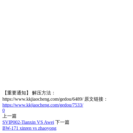
【重要通知】 解压方法：
https://www.kkjiaocheng.com/gedou/6489/ 原文链接：
https://www.kkjiaocheng.com/gedou/7533/
0
上一篇
SVIP002-Tianxin VS Awei
下一篇
BW-171 xinren vs zhaoyong