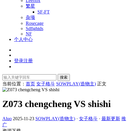
Leerfox
繁星
SF-FT
杂项
Rosecage
Sdfightds
NF
个人中心
登录
注册
搜索
当前位置：
首页
女子格斗
SOWPLAY(造物主)
正文
Z073 chengcheng VS shishi
Aluo
2025-11-23
SOWPLAY(造物主)
·
女子格斗
·
最新更新
推
广
资源下载